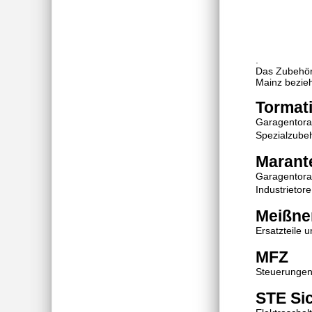
.
Das Zubehör 
Mainz bezie
Tormat
Garagentoran
Spezialzube
Marant
Garagentoran
Industrietor
Meißne
Ersatzteile 
MFZ
Steuerungen
STE Sic