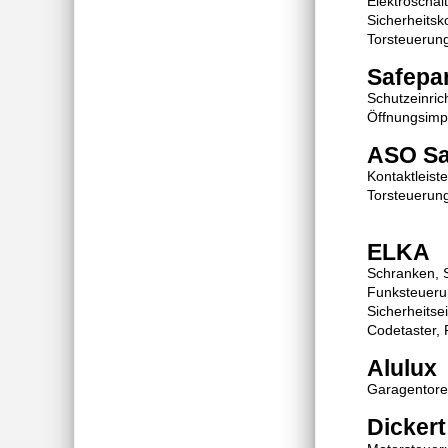
Elektroschalt
Sicherheitsk
Torsteuerun
Safepar
Schutzeinri
Öffnungsimpu
ASO Sa
Kontaktleist
Torsteuerun
ELKA
Schranken, 
Funksteueru
Sicherheitsei
Codetaster, 
Alulux
Garagentore
Dickert