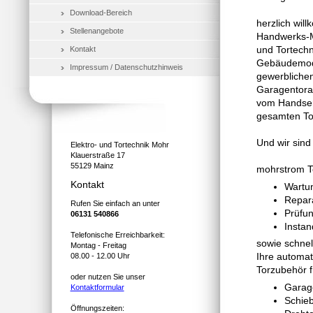
Download-Bereich
herzlich will
Stellenangebote
Handwerks-Me
und Tortechn
Kontakt
Gebäudemode
Impressum / Datenschutzhinweis
gewerblichen
Garagentoran
vom Handsend
gesamten Tor
Und wir sind
Elektro- und Tortechnik Mohr
Klauerstraße 17
55129 Mainz
mohrstrom To
Kontakt
Wartu
Repar
Rufen Sie einfach an unter
Prüfu
06131 540866
Insta
Telefonische Erreichbarkeit:
sowie schnel
Montag - Freitag
Ihre automa
08.00 - 12.00 Uhr
Torzubehör f
oder nutzen Sie unser
Garag
Kontaktformular
Schieb
Öffnungszeiten: