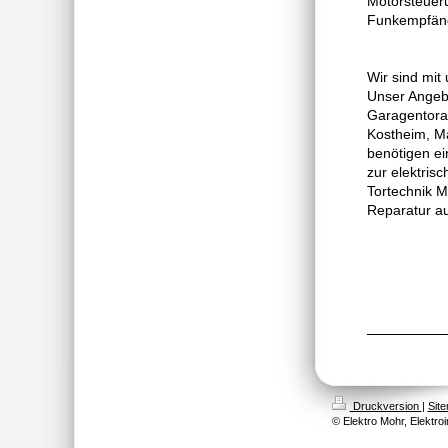
Motorsteuer
Funkempfäng
Wir sind mit
Unser Angebo
Garagentoran
Kostheim, Ma
benötigen ei
zur elektris
Tortechnik M
Reparatur au
Druckversion
|
Sit
© Elektro Mohr, Elektroi