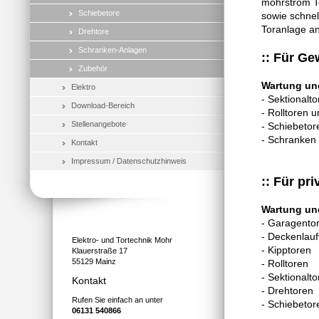
mohrstrom To
Schiebetore
sowie schnel
Toranlage an
Drehtore
Schranken-Anlagen
:: Für Ge
Zubehör
Wartung un
Elektro
- Sektionalto
Download-Bereich
- Rolltoren u
Stellenangebote
- Schiebetor
- Schrank
Kontakt
Impressum / Datenschutzhinweis
:: Für pr
Wartung un
- Garagento
- Deckenlauf
Elektro- und Tortechnik Mohr
- Kipptoren
Klauerstraße 17
55129 Mainz
- Rolltoren
- Sektionalto
Kontakt
- Drehtoren
Rufen Sie einfach an unter
- Schiebet
06131 540866